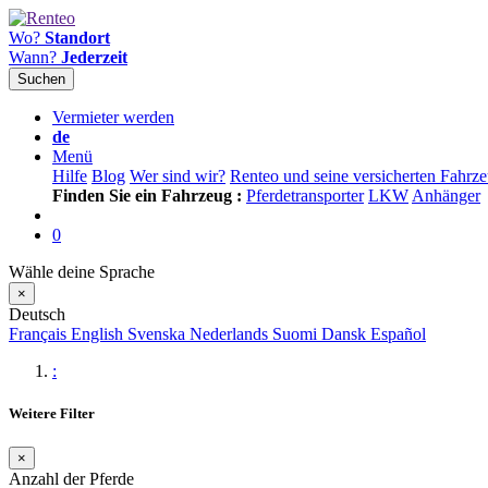
Wo?
Standort
Wann?
Jederzeit
Suchen
Vermieter werden
de
Menü
Hilfe
Blog
Wer sind wir?
Renteo und seine versicherten Fahrz
Finden Sie ein Fahrzeug :
Pferdetransporter
LKW
Anhänger
0
Wähle deine Sprache
×
Deutsch
Français
English
Svenska
Nederlands
Suomi
Dansk
Español
:
Weitere Filter
×
Anzahl der Pferde