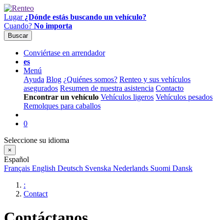
Lugar
¿Dónde estás buscando un vehículo?
Cuando?
No importa
Buscar
Conviértase en arrendador
es
Menú
Ayuda
Blog
¿Quiénes somos?
Renteo y sus vehículos
asegurados
Resumen de nuestra asistencia
Contacto
Encontrar un vehículo
Vehículos ligeros
Vehículos pesados
Remolques para caballos
0
Seleccione su idioma
×
Español
Français
English
Deutsch
Svenska
Nederlands
Suomi
Dansk
:
Contact
Contáctanos