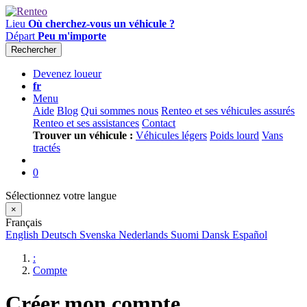
Lieu
Où cherchez-vous un véhicule ?
Départ
Peu m'importe
Rechercher
Devenez loueur
fr
Menu
Aide
Blog
Qui sommes nous
Renteo et ses véhicules assurés
Renteo et ses assistances
Contact
Trouver un véhicule :
Véhicules légers
Poids lourd
Vans
tractés
0
Sélectionnez votre langue
×
Français
English
Deutsch
Svenska
Nederlands
Suomi
Dansk
Español
:
Compte
Créer mon compte