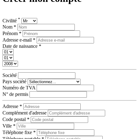
*
Civilité
Nom *
Prénom *
Adresse e-mail *
Date de naissance *
Société
Pays société
Numéro de TVA
N° de permis
Adresse *
Complément d'adresse
Code postal *
Ville *
Téléphone fixe *
Téléphone portable *